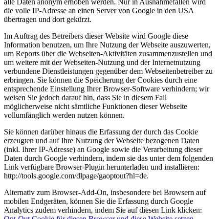
alle Daten anonym erhoben werden. Nur in Ausnahmefällen wird
die volle IP-Adresse an einen Server von Google in den USA
übertragen und dort gekürzt.
Im Auftrag des Betreibers dieser Website wird Google diese
Information benutzen, um Ihre Nutzung der Webseite auszuwerten,
um Reports über die Webseiten-Aktivitäten zusammenzustellen und
um weitere mit der Webseiten-Nutzung und der Internetnutzung
verbundene Dienstleistungen gegenüber dem Webseitenbetreiber zu
erbringen. Sie können die Speicherung der Cookies durch eine
entsprechende Einstellung Ihrer Browser-Software verhindern; wir
weisen Sie jedoch darauf hin, dass Sie in diesem Fall
möglicherweise nicht sämtliche Funktionen dieser Webseite
vollumfänglich werden nutzen können.
Sie können darüber hinaus die Erfassung der durch das Cookie
erzeugten und auf Ihre Nutzung der Webseite bezogenen Daten
(inkl. Ihrer IP-Adresse) an Google sowie die Verarbeitung dieser
Daten durch Google verhindern, indem sie das unter dem folgenden
Link verfügbare Browser-Plugin herunterladen und installieren:
http://tools.google.com/dlpage/gaoptout?hl=de.
Alternativ zum Browser-Add-On, insbesondere bei Browsern auf
mobilen Endgeräten, können Sie die Erfassung durch Google
Analytics zudem verhindern, indem Sie auf diesen Link klicken:
Opt-Out Cookie für diesen Browser und diese Website setzen